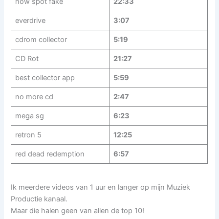
how spot fake
22:33
everdrive
3:07
cdrom collector
5:19
CD Rot
21:27
best collector app
5:59
no more cd
2:47
mega sg
6:23
retron 5
12:25
red dead redemption
6:57
Ik meerdere videos van 1 uur en langer op mijn Muziek
Productie kanaal.
Maar die halen geen van allen de top 10!